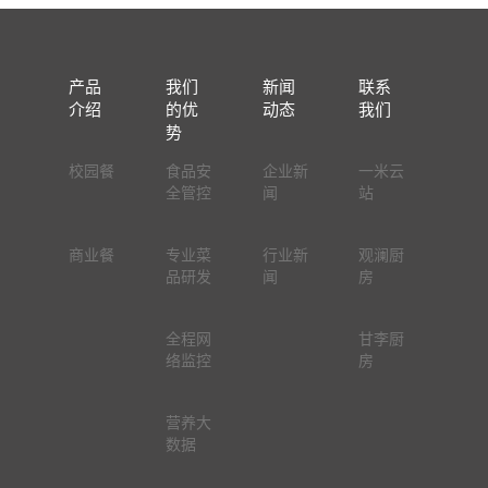
产品
我们
新闻
联系
介绍
的优
动态
我们
势
校园餐
食品安
企业新
一米云
全管控
闻
站
商业餐
专业菜
行业新
观澜厨
品研发
闻
房
全程网
甘李厨
络监控
房
营养大
数据